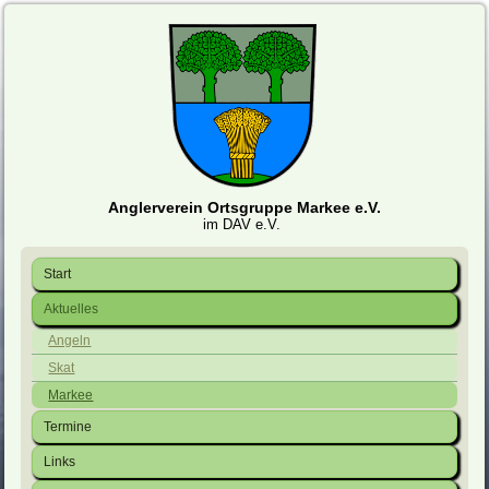
Anglerverein Ortsgruppe Markee e.V.
im DAV e.V.
Start
Aktuelles
Angeln
Skat
Markee
Termine
Links