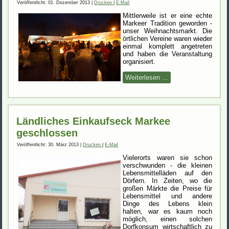
Veröffentlicht: 01. Dezember 2013
|
Drucken
|
E-Mail
Mittlerweile ist er eine echte
Markeer Tradition geworden -
unser Weihnachtsmarkt. Die
örtlichen Vereine waren wieder
einmal komplett angetreten
und haben die Veranstaltung
organisiert.
Weiterlesen ...
Ländliches Einkaufseck Markee
geschlossen
Veröffentlicht: 30. März 2013
|
Drucken
|
E-Mail
Vielerorts waren sie schon
verschwunden - die kleinen
Lebensmittelläden auf den
Dörfern. In Zeiten, wo die
großen Märkte die Preise für
Lebensmittel und andere
Dinge des Lebens klein
halten, war es kaum noch
möglich, einen solchen
Dorfkonsum wirtschaftlich zu