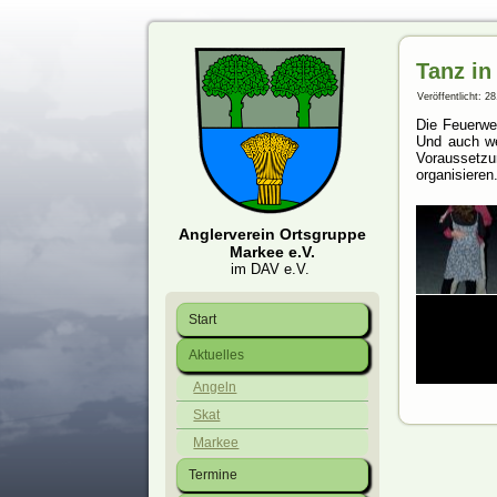
Tanz in
Veröffentlicht: 28
Die Feuerwe
Und auch we
Voraussetzu
organisieren
Anglerverein Ortsgruppe
Markee e.V.
im DAV e.V.
Start
Aktuelles
Angeln
Skat
Markee
Termine